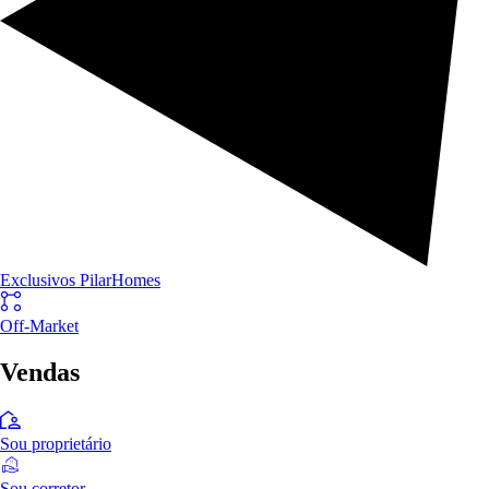
Exclusivos PilarHomes
Off-Market
Vendas
Sou proprietário
Sou corretor