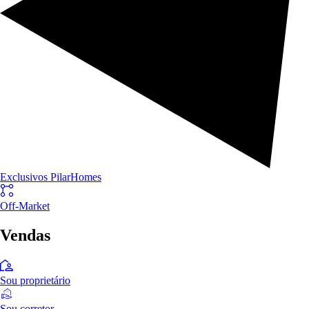
Exclusivos PilarHomes
Off-Market
Vendas
Sou proprietário
Sou corretor