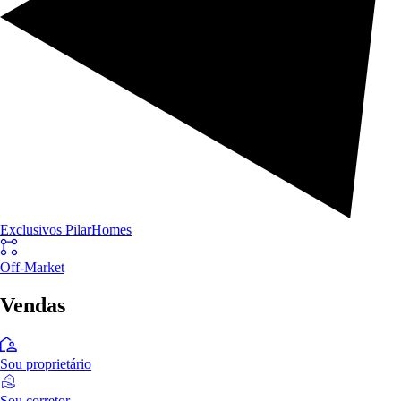
Exclusivos PilarHomes
Off-Market
Vendas
Sou proprietário
Sou corretor