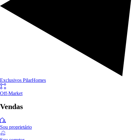
Exclusivos PilarHomes
Off-Market
Vendas
Sou proprietário
Sou corretor