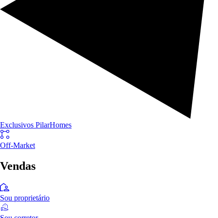
Exclusivos PilarHomes
Off-Market
Vendas
Sou proprietário
Sou corretor