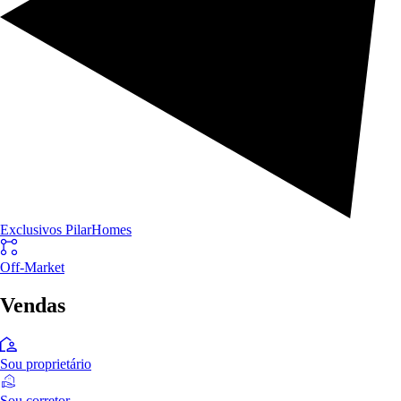
Exclusivos PilarHomes
Off-Market
Vendas
Sou proprietário
Sou corretor