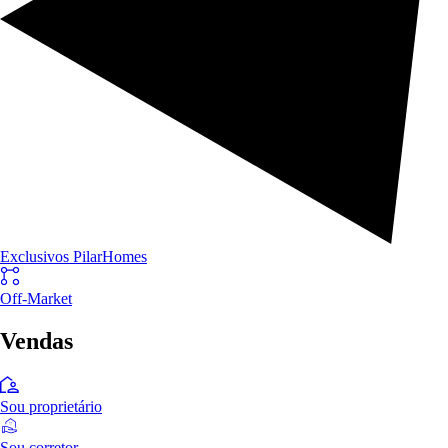
Exclusivos PilarHomes
Off-Market
Vendas
Sou proprietário
Sou corretor