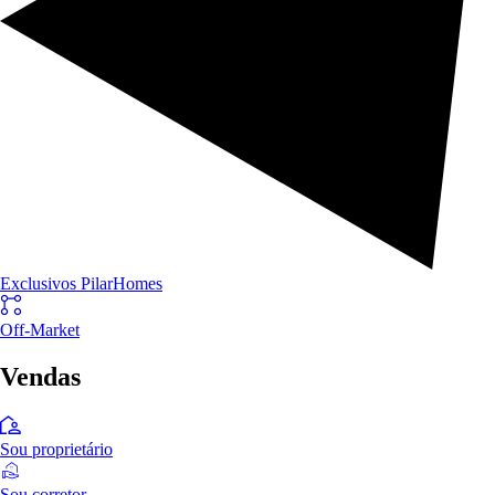
Exclusivos PilarHomes
Off-Market
Vendas
Sou proprietário
Sou corretor