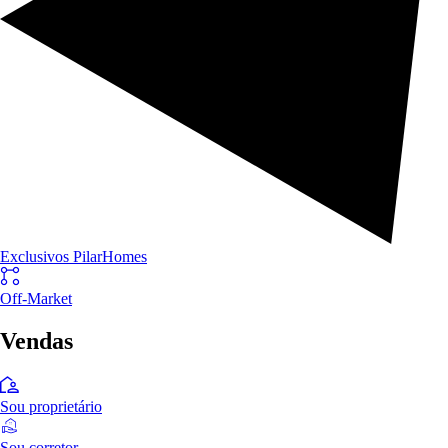
Exclusivos PilarHomes
Off-Market
Vendas
Sou proprietário
Sou corretor