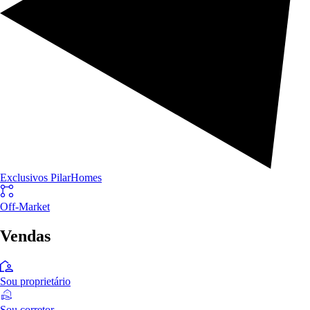
Exclusivos PilarHomes
Off-Market
Vendas
Sou proprietário
Sou corretor