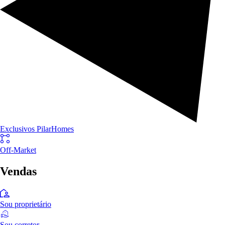
Exclusivos PilarHomes
Off-Market
Vendas
Sou proprietário
Sou corretor