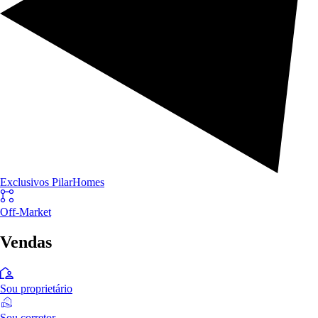
Exclusivos PilarHomes
Off-Market
Vendas
Sou proprietário
Sou corretor