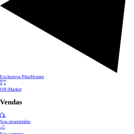
Exclusivos PilarHomes
Off-Market
Vendas
Sou proprietário
Sou corretor