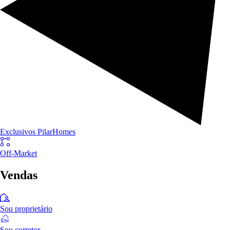
Exclusivos PilarHomes
Off-Market
Vendas
Sou proprietário
Sou corretor