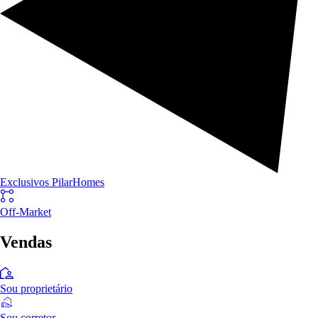
Exclusivos PilarHomes
Off-Market
Vendas
Sou proprietário
Sou corretor