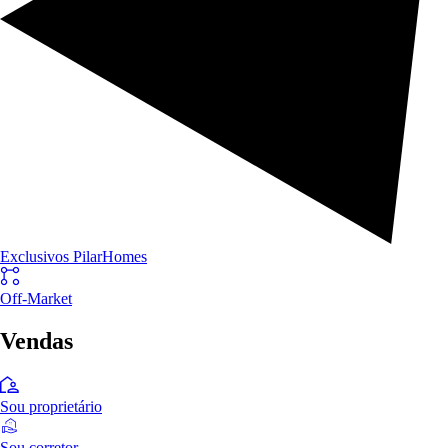
Exclusivos PilarHomes
Off-Market
Vendas
Sou proprietário
Sou corretor