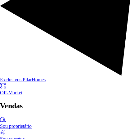
Exclusivos PilarHomes
Off-Market
Vendas
Sou proprietário
Sou corretor