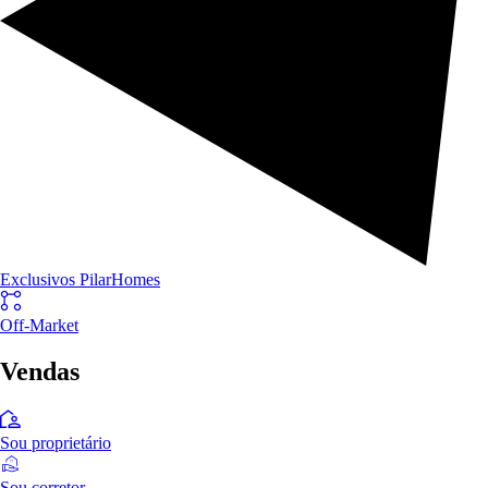
Exclusivos PilarHomes
Off-Market
Vendas
Sou proprietário
Sou corretor