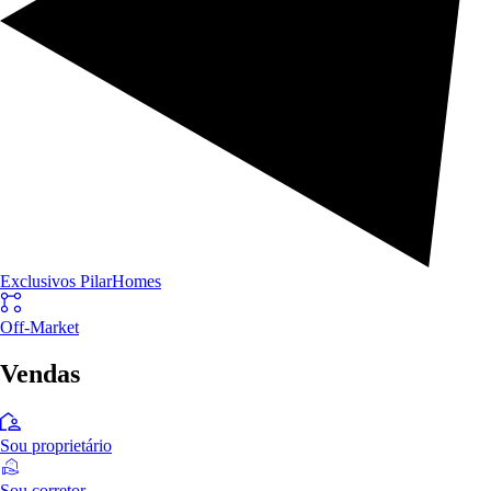
Exclusivos PilarHomes
Off-Market
Vendas
Sou proprietário
Sou corretor