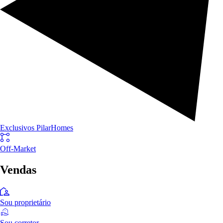
Exclusivos PilarHomes
Off-Market
Vendas
Sou proprietário
Sou corretor