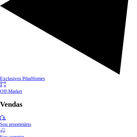
Exclusivos PilarHomes
Off-Market
Vendas
Sou proprietário
Sou corretor