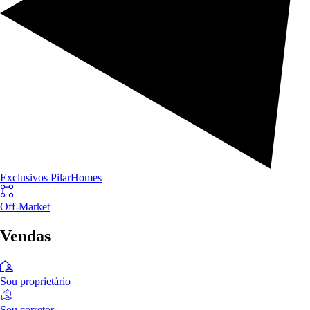
Exclusivos PilarHomes
Off-Market
Vendas
Sou proprietário
Sou corretor