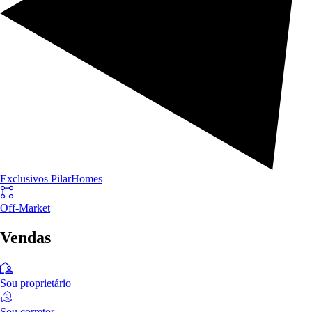
Exclusivos PilarHomes
Off-Market
Vendas
Sou proprietário
Sou corretor