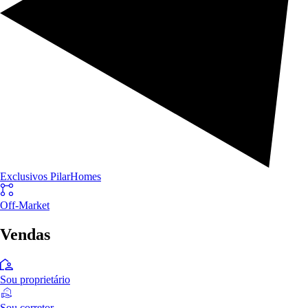
Exclusivos PilarHomes
Off-Market
Vendas
Sou proprietário
Sou corretor