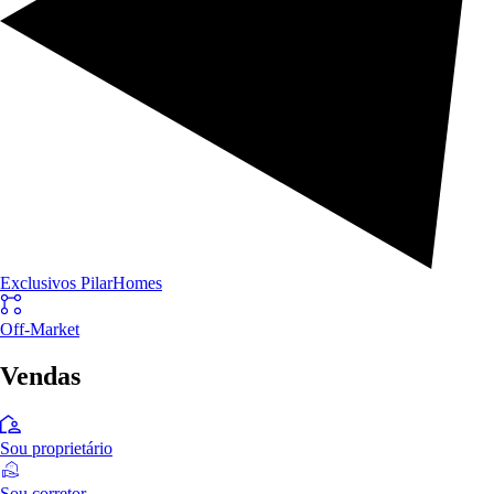
Exclusivos PilarHomes
Off-Market
Vendas
Sou proprietário
Sou corretor