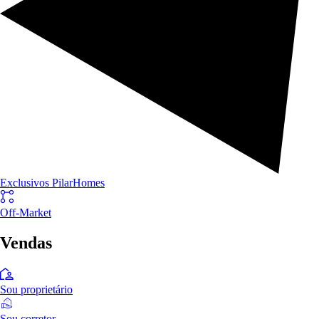
Exclusivos PilarHomes
Off-Market
Vendas
Sou proprietário
Sou corretor