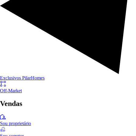
Exclusivos PilarHomes
Off-Market
Vendas
Sou proprietário
Sou corretor