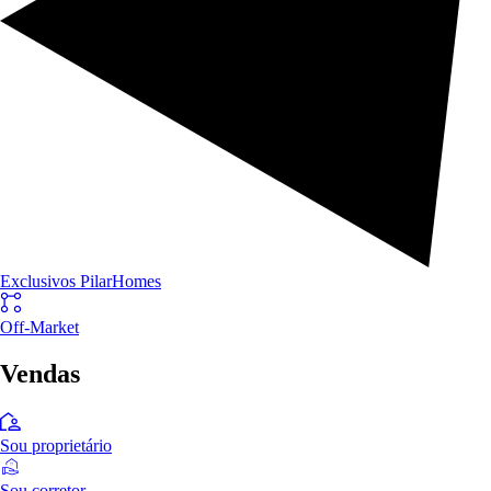
Exclusivos PilarHomes
Off-Market
Vendas
Sou proprietário
Sou corretor