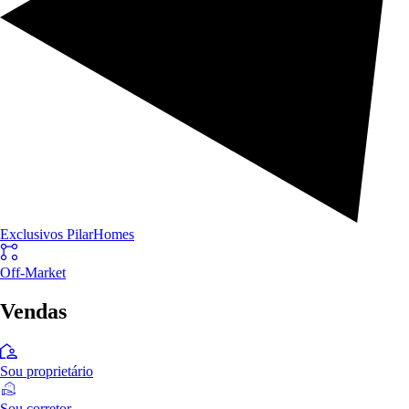
Exclusivos PilarHomes
Off-Market
Vendas
Sou proprietário
Sou corretor