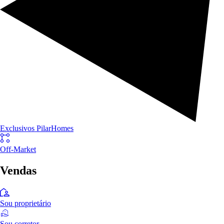
Exclusivos PilarHomes
Off-Market
Vendas
Sou proprietário
Sou corretor