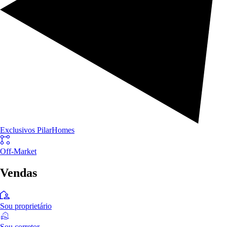
Exclusivos PilarHomes
Off-Market
Vendas
Sou proprietário
Sou corretor