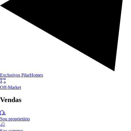
Exclusivos PilarHomes
Off-Market
Vendas
Sou proprietário
Sou corretor