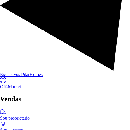
Exclusivos PilarHomes
Off-Market
Vendas
Sou proprietário
Sou corretor