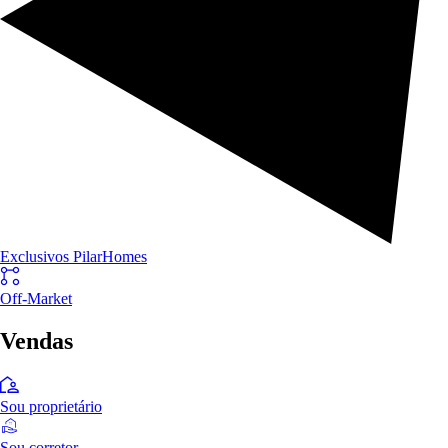
Exclusivos PilarHomes
Off-Market
Vendas
Sou proprietário
Sou corretor