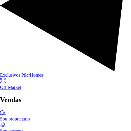
Exclusivos PilarHomes
Off-Market
Vendas
Sou proprietário
Sou corretor