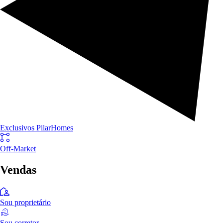
Exclusivos PilarHomes
Off-Market
Vendas
Sou proprietário
Sou corretor