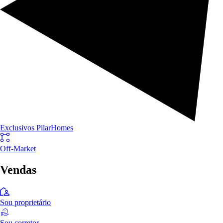
Exclusivos PilarHomes
Off-Market
Vendas
Sou proprietário
Sou corretor