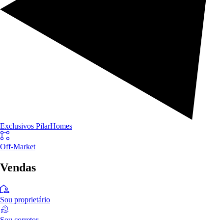
Exclusivos PilarHomes
Off-Market
Vendas
Sou proprietário
Sou corretor