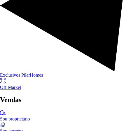
Exclusivos PilarHomes
Off-Market
Vendas
Sou proprietário
Sou corretor