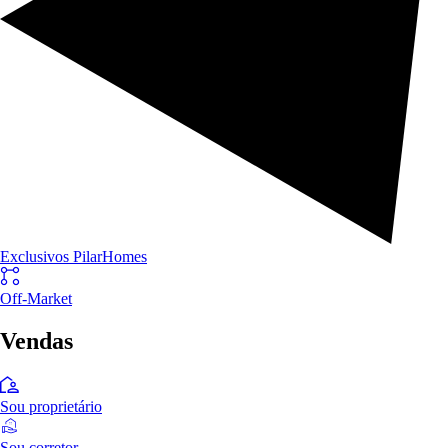
Exclusivos PilarHomes
Off-Market
Vendas
Sou proprietário
Sou corretor