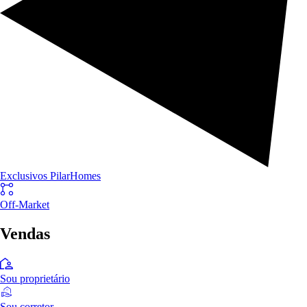
Exclusivos PilarHomes
Off-Market
Vendas
Sou proprietário
Sou corretor