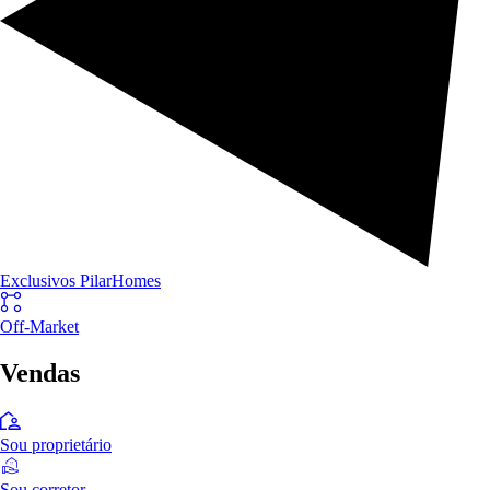
Exclusivos PilarHomes
Off-Market
Vendas
Sou proprietário
Sou corretor