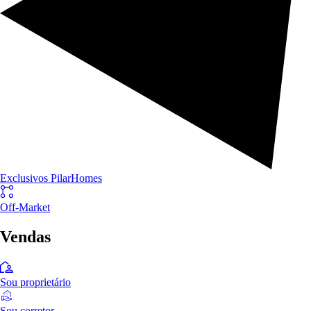
Exclusivos PilarHomes
Off-Market
Vendas
Sou proprietário
Sou corretor