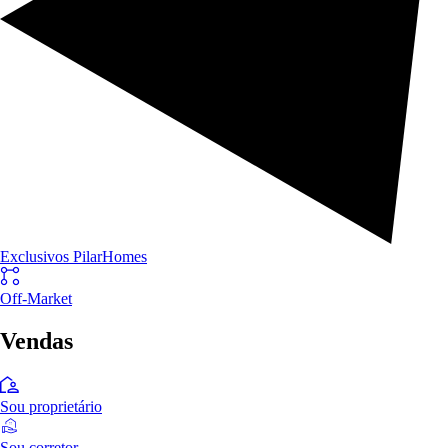
Exclusivos PilarHomes
Off-Market
Vendas
Sou proprietário
Sou corretor