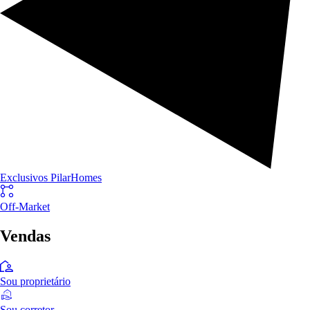
Exclusivos PilarHomes
Off-Market
Vendas
Sou proprietário
Sou corretor