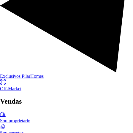
Exclusivos PilarHomes
Off-Market
Vendas
Sou proprietário
Sou corretor