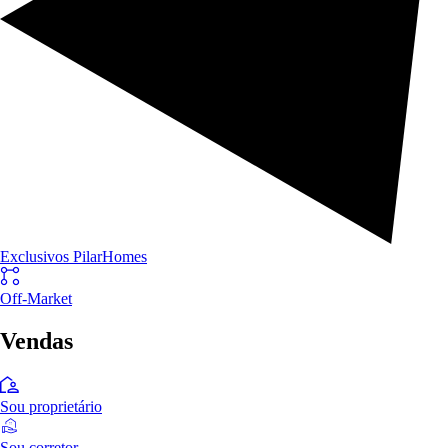
Exclusivos PilarHomes
Off-Market
Vendas
Sou proprietário
Sou corretor