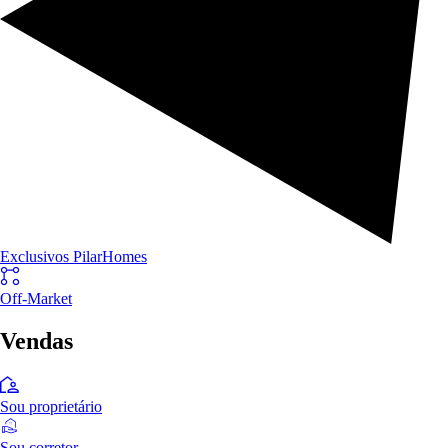
Exclusivos PilarHomes
Off-Market
Vendas
Sou proprietário
Sou corretor