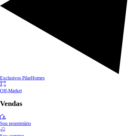
Exclusivos PilarHomes
Off-Market
Vendas
Sou proprietário
Sou corretor