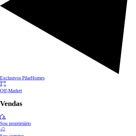
Exclusivos PilarHomes
Off-Market
Vendas
Sou proprietário
Sou corretor